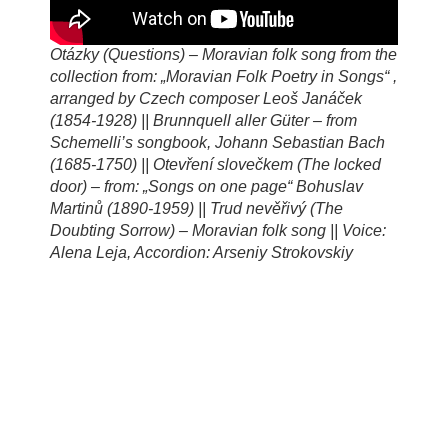
Otázky (Questions) – Moravian folk song from the
collection from: „Moravian Folk Poetry in Songs“ ,
arranged by Czech composer Leoš Janáček
(1854-1928) || Brunnquell aller Güter – from
Schemelli’s songbook, Johann Sebastian Bach
(1685-1750) || Otevření slovečkem (The locked
door) – from: „Songs on one page“ Bohuslav
Martinů (1890-1959) || Trud nevěřivý (The
Doubting Sorrow) – Moravian folk song || Voice:
Alena Leja, Accordion: Arseniy Strokovskiy